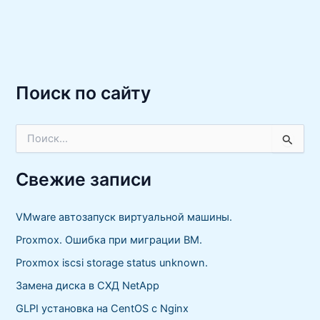
Поиск по сайту
П
о
и
с
Свежие записи
к
:
VMware автозапуск виртуальной машины.
Proxmox. Ошибка при миграции ВМ.
Proxmox iscsi storage status unknown.
Замена диска в СХД NetApp
GLPI установка на CentOS с Nginx