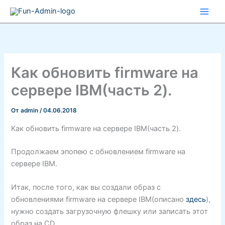
Перейти
к
содержимому
Как обновить firmware на
сервере IBM(часть 2).
От
admin
/
04.06.2018
Как обновить firmware на сервере IBM(часть 2).
Продолжаем эпопею с обновлением firmware на
сервере IBM.
Итак, после того, как вы создали образ с
обновлениями firmware на сервере IBM(описано
здесь
),
нужно создать загрузочную флешку или записать этот
образ на CD.