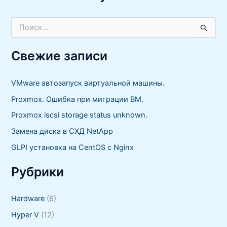
П
о
и
с
Свежие записи
к
:
VMware автозапуск виртуальной машины.
Proxmox. Ошибка при миграции ВМ.
Proxmox iscsi storage status unknown.
Замена диска в СХД NetApp
GLPI установка на CentOS с Nginx
Рубрики
Hardware
(6)
Hyper V
(12)