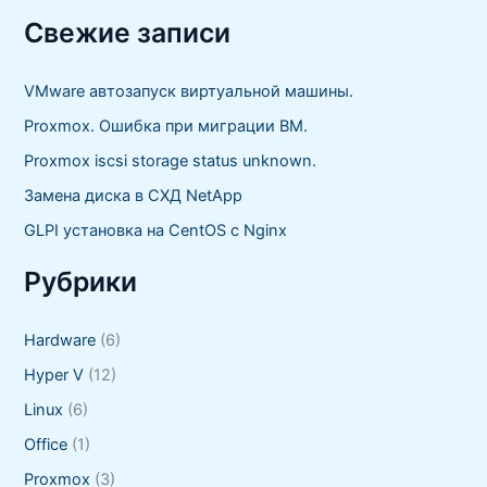
и
с
Свежие записи
к
:
VMware автозапуск виртуальной машины.
Proxmox. Ошибка при миграции ВМ.
Proxmox iscsi storage status unknown.
Замена диска в СХД NetApp
GLPI установка на CentOS с Nginx
Рубрики
Hardware
(6)
Hyper V
(12)
Linux
(6)
Office
(1)
Proxmox
(3)