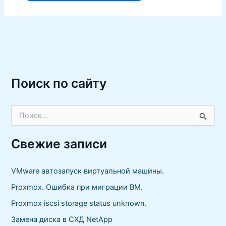
Поиск по сайту
П
о
и
с
Свежие записи
к
:
VMware автозапуск виртуальной машины.
Proxmox. Ошибка при миграции ВМ.
Proxmox iscsi storage status unknown.
Замена диска в СХД NetApp