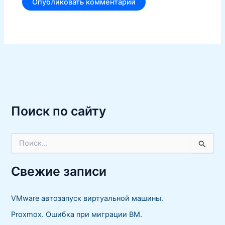
Поиск по сайту
П
о
и
с
Свежие записи
к
:
VMware автозапуск виртуальной машины.
Proxmox. Ошибка при миграции ВМ.