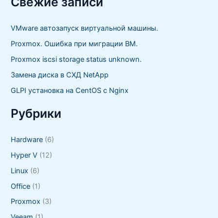
Свежие записи
к
:
VMware автозапуск виртуальной машины.
Proxmox. Ошибка при миграции ВМ.
Proxmox iscsi storage status unknown.
Замена диска в СХД NetApp
GLPI установка на CentOS с Nginx
Рубрики
Hardware
(6)
Hyper V
(12)
Linux
(6)
Office
(1)
Proxmox
(3)
Veeam
(1)