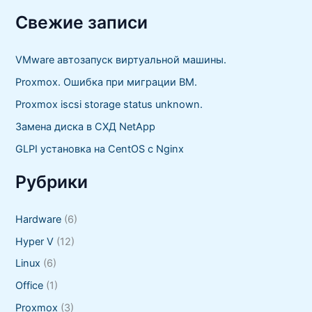
и
с
Свежие записи
к
:
VMware автозапуск виртуальной машины.
Proxmox. Ошибка при миграции ВМ.
Proxmox iscsi storage status unknown.
Замена диска в СХД NetApp
GLPI установка на CentOS с Nginx
Рубрики
Hardware
(6)
Hyper V
(12)
Linux
(6)
Office
(1)
Proxmox
(3)