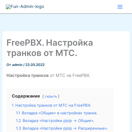
Перейти
к
содержимому
FreePBX. Настройка
транков от МТС.
От
admin
/
23.05.2022
Настройка транков
от МТС на FreePBX.
Содержание
скрыть
1
Настройка транков от МТС на FreePBX.
1.1
Вкладка «Общие» в настройках транка.
1.2
Вкладка «Настройки pjsip -> Общие».
1.3
Вкладка «Настройки pjsip -> Расширенные».