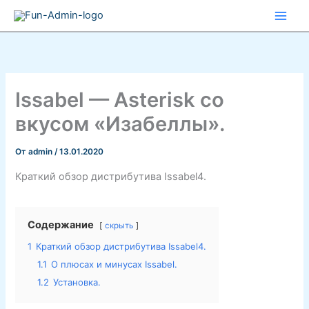
Перейти
к
содержимому
Issabel — Asterisk со
вкусом «Изабеллы».
От
admin
/
13.01.2020
Краткий обзор дистрибутива Issabel4.
Содержание
скрыть
1
Краткий обзор дистрибутива Issabel4.
1.1
О плюсах и минусах Issabel.
1.2
Установка.