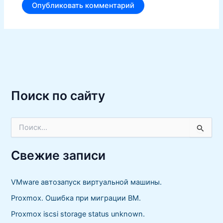
Поиск по сайту
П
о
и
с
Свежие записи
к
:
VMware автозапуск виртуальной машины.
Proxmox. Ошибка при миграции ВМ.
Proxmox iscsi storage status unknown.